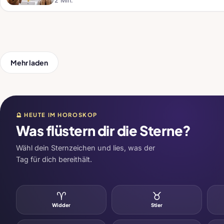
2 Min.
Mehr laden
🔮 HEUTE IM HOROSKOP
Was flüstern dir die Sterne?
Wähl dein Sternzeichen und lies, was der
Tag für dich bereithält.
♈
♉
Widder
Stier