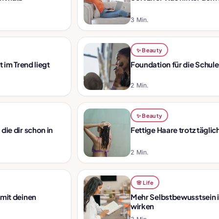
3 Min.
✨ Beauty
 im Trend liegt
Foundation für die Schule
2 Min.
✨ Beauty
ie dir schon in
Fettige Haare trotz tägl
2 Min.
🌸 Life
 mit deinen
Mehr Selbstbewusstsein i
wirken