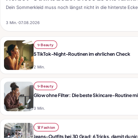
Dein Sommerkleid muss noch längst nicht in die hinterste Ecke d
3 Min.
·
07.08.2026
✨ Beauty
5 TikTok-Night-Routinen im ehrlichen Check
2 Min.
✨ Beauty
Glow ohne Filter: Die beste Skincare-Routine m
3 Min.
👗 Fashion
Jeans-Outfits bei 30 Grad: 6 Tricks, damit du nic