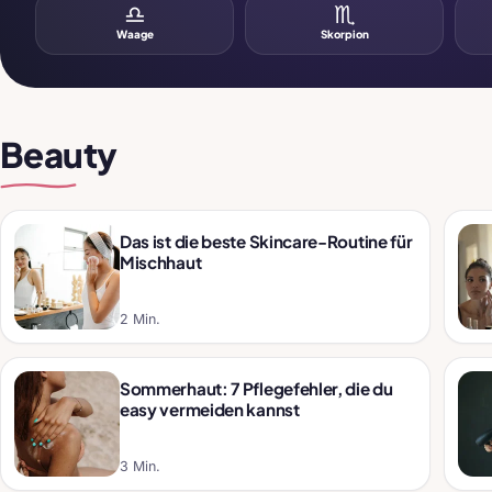
♎
♏
Waage
Skorpion
Beauty
Das ist die beste Skincare-Routine für
Mischhaut
2 Min.
Sommerhaut: 7 Pflegefehler, die du
easy vermeiden kannst
3 Min.