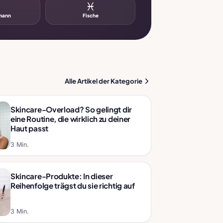
♒
♓
mann
Fische
Alle Artikel der Kategorie
Skincare-Overload? So gelingt dir
eine Routine, die wirklich zu deiner
Haut passt
3 Min.
Skincare-Produkte: In dieser
Reihenfolge trägst du sie richtig auf
3 Min.