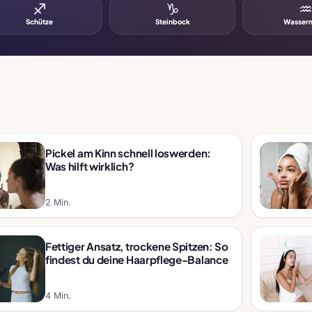
♐
♑
Schütze
Steinbock
Wasser
Pickel am Kinn schnell loswerden:
Was hilft wirklich?
2 Min.
Fettiger Ansatz, trockene Spitzen: So
findest du deine Haarpflege-Balance
4 Min.