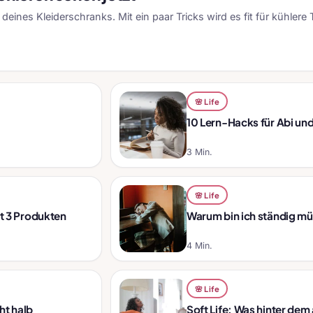
eines Kleiderschranks. Mit ein paar Tricks wird es fit für kühlere 
🌸 Life
10 Lern-Hacks für Abi un
3 Min.
🌸 Life
it 3 Produkten
Warum bin ich ständig mü
4 Min.
🌸 Life
ht halb
Soft Life: Was hinter dem