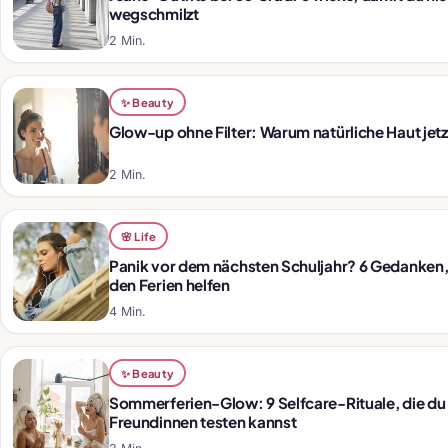
wegschmilzt
2 Min.
✨ Beauty
Glow-up ohne Filter: Warum natürliche Haut jetzt
2 Min.
🌸 Life
Panik vor dem nächsten Schuljahr? 6 Gedanken, d
den Ferien helfen
4 Min.
✨ Beauty
Sommerferien-Glow: 9 Selfcare-Rituale, die du
Freundinnen testen kannst