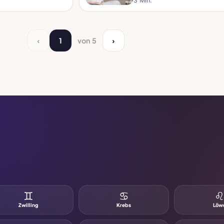
3 Min.
‹
1
von 5
›
♊
♋
Zwilling
Krebs
Löw