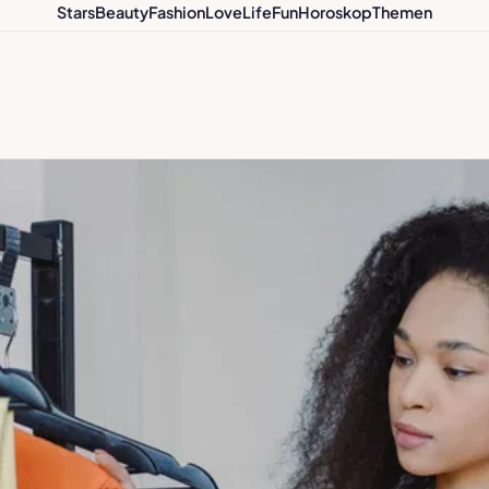
Stars
Beauty
Fashion
Love
Life
Fun
Horoskop
Themen