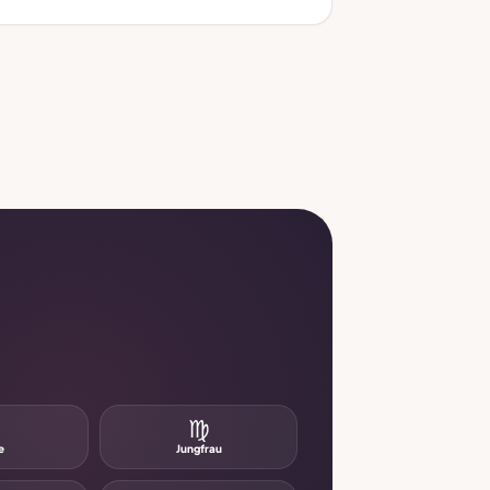
♌
♍
e
Jungfrau