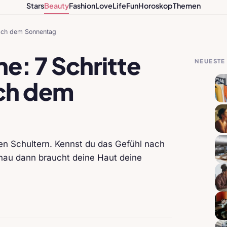
Stars
Beauty
Fashion
Love
Life
Fun
Horoskop
Themen
 nach dem Sonnentag
e: 7 Schritte
NEUESTE 
ach dem
den Schultern. Kennst du das Gefühl nach
nau dann braucht deine Haut deine