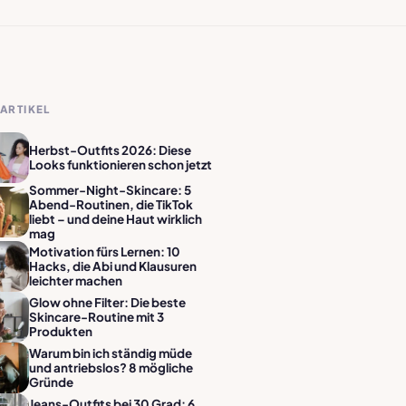
ARTIKEL
Herbst-Outfits 2026: Diese
Looks funktionieren schon jetzt
Sommer-Night-Skincare: 5
Abend-Routinen, die TikTok
liebt – und deine Haut wirklich
mag
Motivation fürs Lernen: 10
Hacks, die Abi und Klausuren
leichter machen
Glow ohne Filter: Die beste
Skincare-Routine mit 3
Produkten
Warum bin ich ständig müde
und antriebslos? 8 mögliche
Gründe
Jeans-Outfits bei 30 Grad: 6