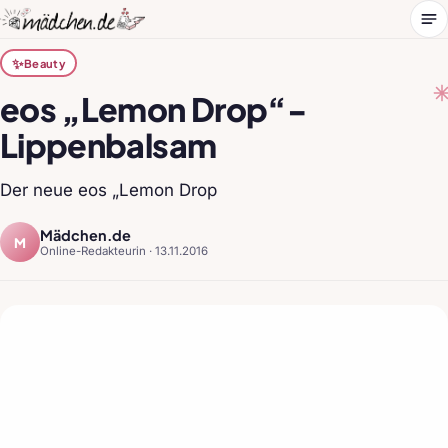
Me
✨
Beauty
eos „Lemon Drop“-
Lippenbalsam
Der neue eos „Lemon Drop
Mädchen.de
M
Online-Redakteurin ·
13.11.2016