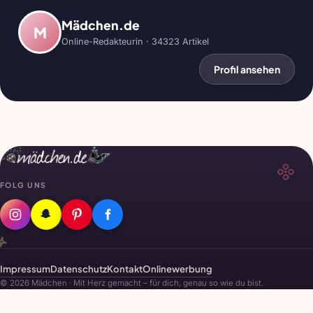
Mädchen.de
M
Online-Redakteurin · 34323 Artikel
Profil ansehen
FOLG UNS
Impressum
Datenschutz
Kontakt
Onlinewerbung
© 2026 Mädchen · Mit Herz gemacht – für dich, genau so wie du bist.