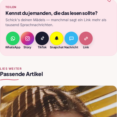
TEILEN
Kennst du jemanden, die das lesen sollte?
Schick's deinen Mädels — manchmal sagt ein Link mehr als
tausend Sprachnachrichten.
WhatsApp
Story
TikTok
Snapchat
Nachricht
Link
LIES WEITER
Passende Artikel