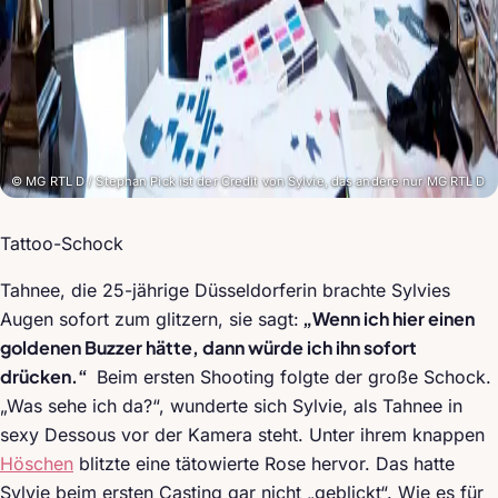
© MG RTL D / Stephan Pick ist der Credit von Sylvie, das andere nur MG RTL D
Tattoo-Schock
Tahnee, die 25-jährige Düsseldorferin brachte Sylvies
„Wenn ich hier einen
Augen sofort zum glitzern, sie sagt:
goldenen Buzzer hätte, dann würde ich ihn sofort
drücken.“
Beim ersten Shooting folgte der große Schock.
„Was sehe ich da?“, wunderte sich Sylvie, als Tahnee in
sexy Dessous vor der Kamera steht. Unter ihrem knappen
Höschen
blitzte eine tätowierte Rose hervor. Das hatte
Sylvie beim ersten Casting gar nicht „geblickt“. Wie es für