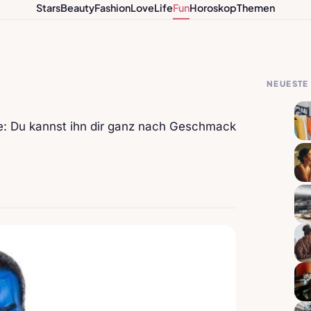
Stars
Beauty
Fashion
Love
Life
Fun
Horoskop
Themen
NEUESTE 
e: Du kannst ihn dir ganz nach Geschmack