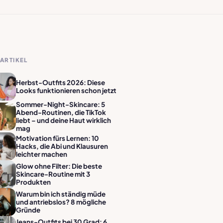
ARTIKEL
Herbst-Outfits 2026: Diese
Looks funktionieren schon jetzt
Sommer-Night-Skincare: 5
Abend-Routinen, die TikTok
liebt – und deine Haut wirklich
mag
Motivation fürs Lernen: 10
Hacks, die Abi und Klausuren
leichter machen
Glow ohne Filter: Die beste
Skincare-Routine mit 3
Produkten
Warum bin ich ständig müde
und antriebslos? 8 mögliche
Gründe
Jeans-Outfits bei 30 Grad: 6