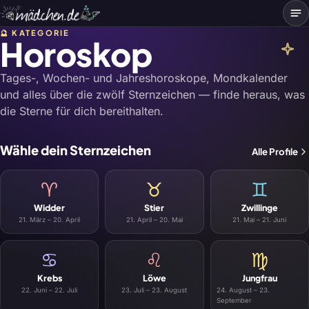
Me
🔮 KATEGORIE
Horoskop
Tages-, Wochen- und Jahreshoroskope, Mondkalender
und alles über die zwölf Sternzeichen — finde heraus, was
die Sterne für dich bereithalten.
Wähle dein Sternzeichen
Alle Profile
♈
♉
♊
Widder
Stier
Zwillinge
21. März – 20. April
21. April – 20. Mai
21. Mai – 21. Juni
♋
♌
♍
Krebs
Löwe
Jungfrau
22. Juni – 22. Juli
23. Juli – 23. August
24. August – 23.
September