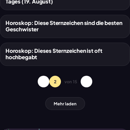
Tages (19. August)
Horoskop: Diese Sternzeichen sind die besten
Geschwister
Horoskop: Dieses Sternzeichen ist oft
♒
Wassermann
hochbegabt
‹
2
von 15
›
Mehr laden