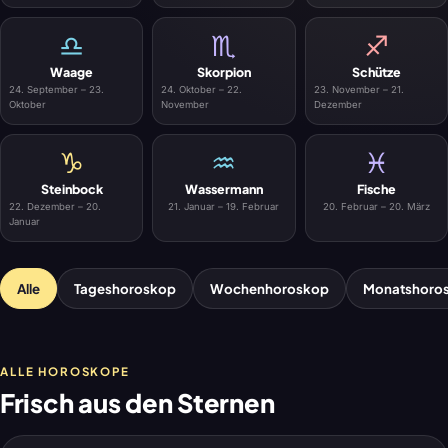
♎
♏
♐
Waage
Skorpion
Schütze
24. September – 23.
24. Oktober – 22.
23. November – 21.
Oktober
November
Dezember
♑
♒
♓
Steinbock
Wassermann
Fische
22. Dezember – 20.
21. Januar – 19. Februar
20. Februar – 20. März
Januar
Alle
Tageshoroskop
Wochenhoroskop
Monatshoro
ALLE HOROSKOPE
Frisch aus den Sternen