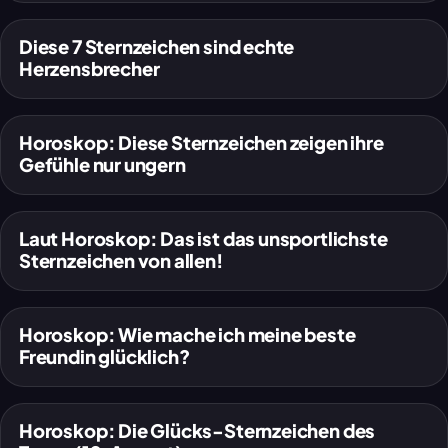
Diese 7 Sternzeichen sind echte
Herzensbrecher
Horoskop: Diese Sternzeichen zeigen ihre
♍
Jungfrau
Gefühle nur ungern
Laut Horoskop: Das ist das unsportlichste
♉
Stier
Sternzeichen von allen!
Horoskop: Wie mache ich meine beste
Freundin glücklich?
Horoskop: Die Glücks-Sternzeichen des
♉
Stier