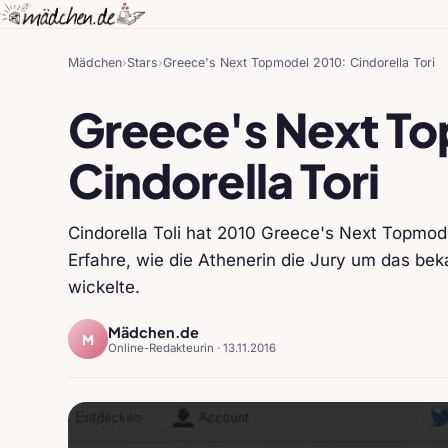
Mädchen
›
Stars
›
Greece's Next Topmodel 2010: Cindorella Tori
Greece's Next T
Cindorella Tori
Cindorella Toli hat 2010 Greece's Next Topmod
Erfahre, wie die Athenerin die Jury um das be
wickelte.
Mädchen.de
M
Online-Redakteurin ·
13.11.2016