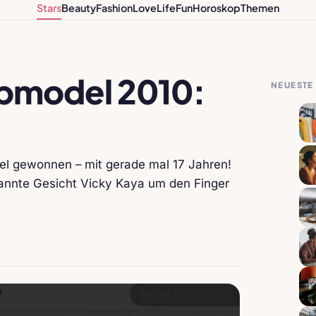
Stars
Beauty
Fashion
Love
Life
Fun
Horoskop
Themen
opmodel 2010:
NEUESTE 
el gewonnen – mit gerade mal 17 Jahren!
kannte Gesicht Vicky Kaya um den Finger