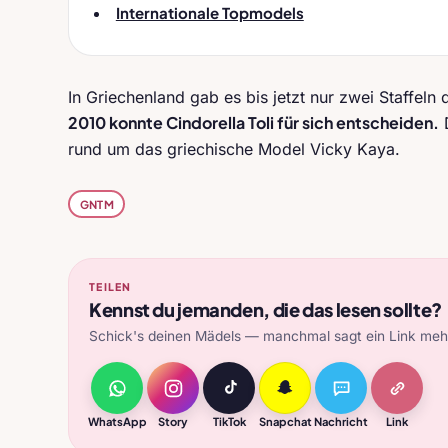
Internationale Topmodels
In Griechenland gab es bis jetzt nur zwei Staffel
2010 konnte Cindorella Toli für sich entscheiden.
D
rund um das griechische Model Vicky Kaya.
GNTM
TEILEN
Kennst du jemanden, die das lesen sollte?
Schick's deinen Mädels — manchmal sagt ein Link mehr
WhatsApp
Story
TikTok
Snapchat
Nachricht
Link