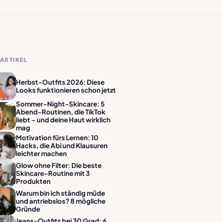
ARTIKEL
Herbst-Outfits 2026: Diese
Looks funktionieren schon jetzt
Sommer-Night-Skincare: 5
Abend-Routinen, die TikTok
liebt – und deine Haut wirklich
mag
Motivation fürs Lernen: 10
Hacks, die Abi und Klausuren
leichter machen
Glow ohne Filter: Die beste
Skincare-Routine mit 3
Produkten
Warum bin ich ständig müde
und antriebslos? 8 mögliche
Gründe
Jeans-Outfits bei 30 Grad: 6