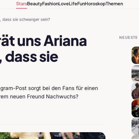
Stars
Beauty
Fashion
Love
Life
Fun
Horoskop
Themen
, dass sie schwanger sein?
t uns Ariana
NEUESTE 
 dass sie
agram-Post sorgt bei den Fans für einen
ihrem neuen Freund Nachwuchs?