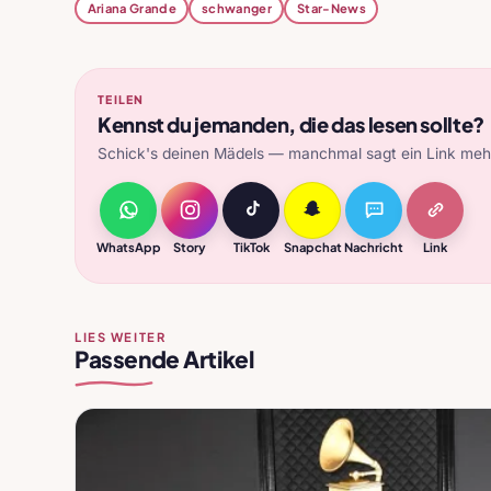
Ariana Grande
schwanger
Star-News
TEILEN
Kennst du jemanden, die das lesen sollte?
Schick's deinen Mädels — manchmal sagt ein Link mehr
WhatsApp
Story
TikTok
Snapchat
Nachricht
Link
LIES WEITER
Passende Artikel