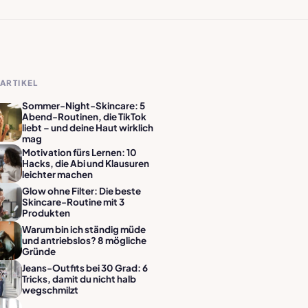
ARTIKEL
Sommer-Night-Skincare: 5
Abend-Routinen, die TikTok
liebt – und deine Haut wirklich
mag
Motivation fürs Lernen: 10
Hacks, die Abi und Klausuren
leichter machen
Glow ohne Filter: Die beste
Skincare-Routine mit 3
Produkten
Warum bin ich ständig müde
und antriebslos? 8 mögliche
Gründe
Jeans-Outfits bei 30 Grad: 6
Tricks, damit du nicht halb
wegschmilzt