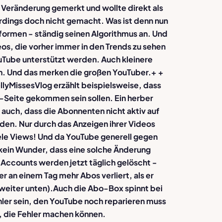
e Veränderung gemerkt und wollte direkt als
erdings doch nicht gemacht. Was ist denn nun
formen - ständig seinen Algorithmus an.
Und
os, die vorher immer in den Trends zu sehen
Tube unterstützt werden. Auch kleinere
en. Und das merken die großen YouTuber.
+ +
llyMissesVlog erzählt beispielsweise, dass
"-Seite gekommen sein sollen. Ein herber
 auch, dass die Abonnenten nicht aktiv auf
nden.
Nur durch das Anzeigen ihrer Videos
ele Views!
Und da YouTube generell gegen
 kein Wunder, dass eine solche Änderung
Accounts werden jetzt täglich gelöscht -
 an einem Tag mehr Abos verliert, als er
weiter unten).
Auch die Abo-Box spinnt bei
ehler sein, den YouTube noch reparieren muss
, die Fehler machen können.