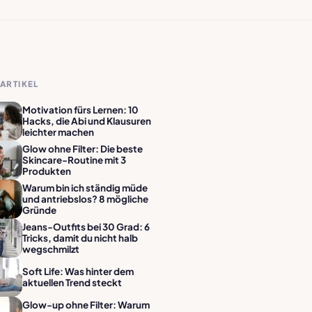
ARTIKEL
Motivation fürs Lernen: 10
Hacks, die Abi und Klausuren
leichter machen
Glow ohne Filter: Die beste
Skincare-Routine mit 3
Produkten
Warum bin ich ständig müde
und antriebslos? 8 mögliche
Gründe
Jeans-Outfits bei 30 Grad: 6
Tricks, damit du nicht halb
wegschmilzt
Soft Life: Was hinter dem
aktuellen Trend steckt
Glow-up ohne Filter: Warum