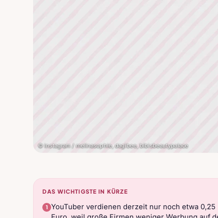
© Instagram / melinasophie, dagibee, bibisbeautypalace
DAS WICHTIGSTE IN KÜRZE
YouTuber verdienen derzeit nur noch etwa 0,25 E
Euro, weil große Firmen weniger Werbung auf de