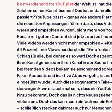
bestverdienendste YouTuber
der Welt ist, hat di
Zeichen seinen Kanal löschen! Das hat er dann all
passiert?
YouTube passt - genau wie andere Platt
die neuesten Anpassungen führen dazu, dass Vide
waren und empfohlen wurden, nicht mehr von You
Kanäle mit gutem Content sind jetzt dort zu find
Viele Videos werden nicht mehr empfohlen + +
Ke
64 Prozent ihrer Views nur durch die "Empfohlen
Schlag für alle, bei denen es so war!
Doch es zeigt
ihren Kanal gehen oder ihren Kanal in der Suche fi
bei fremden Videos bekam sie anscheinend so vi
Fake-Accounts
und
inaktive Abos
vorgeht, ist es
eingeführt wurde. Auch diese sogenannten Fake-
deswegen kann es auch mal sein, dass ein YouTuber
hinzu bekommt. Doch das ist nichts Neues (siehe 
vielen rum. Doch das kann auch einfach nur ein F
- schließlich stecken dahinter auch nur Menschen