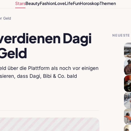
Stars
Beauty
Fashion
Love
Life
Fun
Horoskop
Themen
r Geld
verdienen Dagi
NEUESTE 
 Geld
d über die Plattform als noch vor einigen
eren, dass Dagi, Bibi & Co. bald