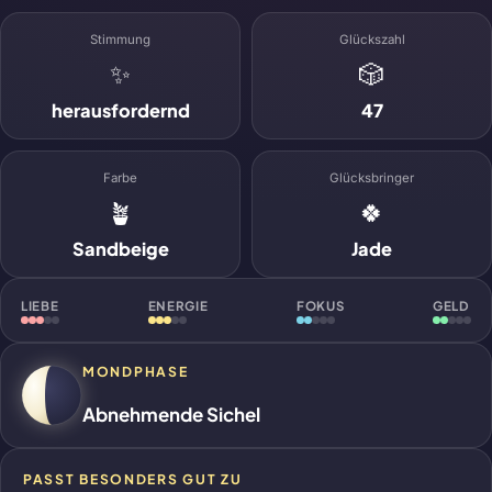
Stimmung
Glückszahl
✨
🎲
herausfordernd
47
Farbe
Glücksbringer
🪴
🍀
Sandbeige
Jade
LIEBE
ENERGIE
FOKUS
GELD
MONDPHASE
Abnehmende Sichel
PASST BESONDERS GUT ZU