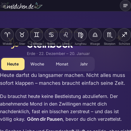
Me
FREITAG, 7. AUGUST 2026
♈
♉
♊
♋
♌
♍
♎
♏
♐
♑
Steinbock
Widder
Stier
Zwillinge
Krebs
Löwe
Jungfrau
Waage
Skorpion
Schütze
Erde · 22. Dezember – 20. Januar
Heute
Woche
Monat
Jahr
Heute darfst du langsamer machen. Nicht alles muss
sofort klappen – manches braucht einfach seine Zeit.
Du brauchst heute keine Bestleistung abzuliefern. Der
abnehmende Mond in den Zwillingen macht dich
nachdenklich, fast ein bisschen zerstreut – und das ist
Gönn dir Pausen
völlig okay.
, bevor du dich verzettelst.