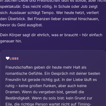
In Sachen Liebe und Freundschaft läuft es solide, aber nicht
spektakulär. Das reicht völlig. In Schule oder Job zeigt
sich: Ausdauer schlägt Tempo. Wer heute hetzt, verliert
den Überblick. Bei Finanzen lieber zweimal hinschauen,
bevor du Geld ausgibst.
Dein Körper sagt dir ehrlich, was er braucht – hör einfach
genauer hin.
❤️
LIEBE
Freundschaften geben dir heute mehr Halt als
romantische Gefühle. Ein Gespräch mit deiner besten
Freundin tut gerade richtig gut. In der Liebe läuft es
ruhig – keine großen Funken, aber auch keine
Dramen. Wenn du vergeben bist, genieß die
Beständigkeit. Wenn du solo bist: kein Grund zur
Eile, die richtige Person wartet nicht auf Timing-