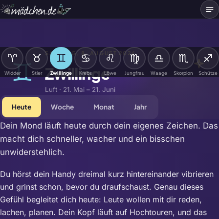
Me
SAMSTAG, 8. AUGUST 2026
♈
♉
♊
♋
♌
♍
♎
♏
♐
♊
Zwillinge
Widder
Stier
Zwillinge
Krebs
Löwe
Jungfrau
Waage
Skorpion
Schütze
Luft · 21. Mai – 21. Juni
Heute
Woche
Monat
Jahr
Dein Mond läuft heute durch dein eigenes Zeichen. Das
macht dich schneller, wacher und ein bisschen
unwiderstehlich.
Du hörst dein Handy dreimal kurz hintereinander vibrieren
und grinst schon, bevor du draufschaust. Genau dieses
Gefühl begleitet dich heute: Leute wollen mit dir reden,
lachen, planen. Dein Kopf läuft auf Hochtouren, und das