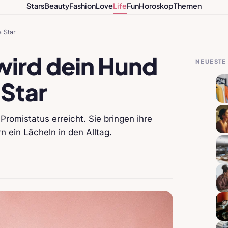
Stars
Beauty
Fashion
Love
Life
Fun
Horoskop
Themen
 Star
wird dein Hund
NEUESTE 
 Star
romistatus erreicht. Sie bringen ihre
 ein Lächeln in den Alltag.