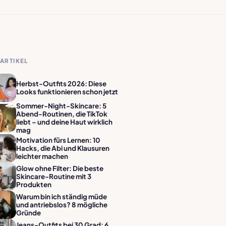
ARTIKEL
Herbst-Outfits 2026: Diese
Looks funktionieren schon jetzt
Sommer-Night-Skincare: 5
Abend-Routinen, die TikTok
liebt – und deine Haut wirklich
mag
Motivation fürs Lernen: 10
Hacks, die Abi und Klausuren
leichter machen
Glow ohne Filter: Die beste
Skincare-Routine mit 3
Produkten
Warum bin ich ständig müde
und antriebslos? 8 mögliche
Gründe
Jeans-Outfits bei 30 Grad: 6