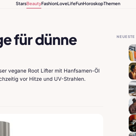
Stars
Beauty
Fashion
Love
Life
Fun
Horoskop
Themen
e für dünne
NEUESTE 
er vegane Root Lifter mit Hanfsamen-Öl
chzeitig vor Hitze und UV-Strahlen.