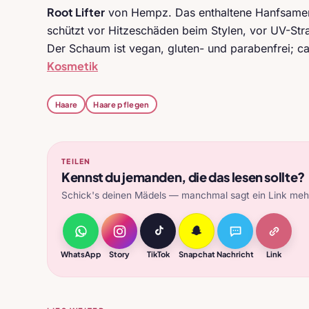
Root Lifter
von Hempz. Das enthaltene Hanfsamen-
schützt vor Hitzeschäden beim Stylen, vor UV-Str
Der Schaum ist vegan, gluten- und parabenfrei; c
Kosmetik
Haare
Haare pflegen
TEILEN
Kennst du jemanden, die das lesen sollte?
Schick's deinen Mädels — manchmal sagt ein Link mehr
WhatsApp
Story
TikTok
Snapchat
Nachricht
Link